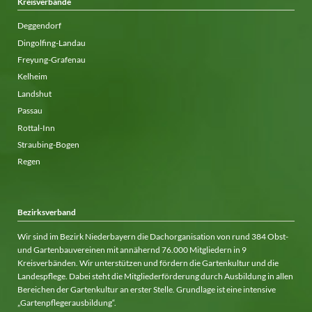
Kreisverbände
Deggendorf
Dingolfing-Landau
Freyung-Grafenau
Kelheim
Landshut
Passau
Rottal-Inn
Straubing-Bogen
Regen
Bezirksverband
Wir sind im Bezirk Niederbayern die Dachorganisation von rund 384 Obst-
und Gartenbauvereinen mit annähernd 76.000 Mitgliedern in 9
Kreisverbänden. Wir unterstützen und fördern die Gartenkultur und die
Landespflege. Dabei steht die Mitgliederförderung durch Ausbildung in allen
Bereichen der Gartenkultur an erster Stelle. Grundlage ist eine intensive
„Gartenpflegerausbildung“.