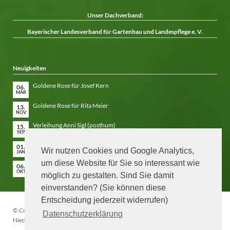
Unser Dachverband:
Bayerischer Landesverband für Gartenbau und Landespflege e. V.
Neuigkeiten
Goldene Rose für Josef Kern
06.
MÄR
Goldene Rose für Rita Meier
13.
NOV
Verleihung Anni Sigl (posthum)
15.
SEP
Niederbayern blüht auf 2026 – Anmeldeformular
01.
Wir nutzen Cookies und Google Analytics,
JAN
um diese Website für Sie so interessant wie
Laudatio Hans Göding
06.
OKT
möglich zu gestalten. Sind Sie damit
einverstanden? (Sie können diese
Entscheidung jederzeit widerrufen)
© Copyright 2026. Bezirksverband für Gartenkultur & Landespflege
Datenschutzerklärung
Niederbayern e. V.