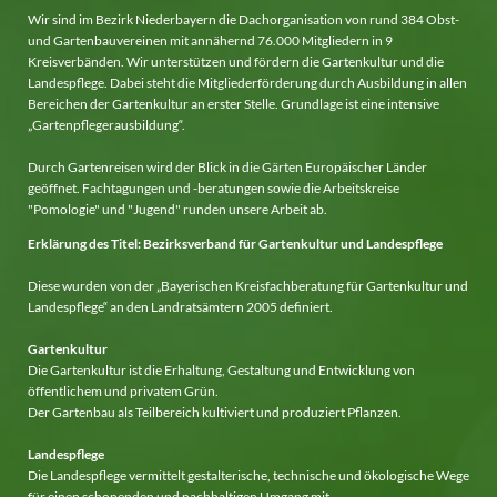
Wir sind im Bezirk Niederbayern die Dachorganisation von rund 384 Obst-
und Gartenbauvereinen mit annähernd 76.000 Mitgliedern in 9
Kreisverbänden. Wir unterstützen und fördern die Gartenkultur und die
Landespflege. Dabei steht die Mitgliederförderung durch Ausbildung in allen
Bereichen der Gartenkultur an erster Stelle. Grundlage ist eine intensive
„Gartenpflegerausbildung“.
Durch Gartenreisen wird der Blick in die Gärten Europäischer Länder
geöffnet. Fachtagungen und -beratungen sowie die Arbeitskreise
"Pomologie" und "Jugend" runden unsere Arbeit ab.
Erklärung des Titel: Bezirksverband für Gartenkultur und Landespflege
Diese wurden von der „Bayerischen Kreisfachberatung für Gartenkultur und
Landespflege“ an den Landratsämtern 2005 definiert.
Gartenkultur
Die Gartenkultur ist die Erhaltung, Gestaltung und Entwicklung von
öffentlichem und privatem Grün.
Der Gartenbau als Teilbereich kultiviert und produziert Pflanzen.
Landespflege
Die Landespflege vermittelt gestalterische, technische und ökologische Wege
für einen schonenden und nachhaltigen Umgang mit