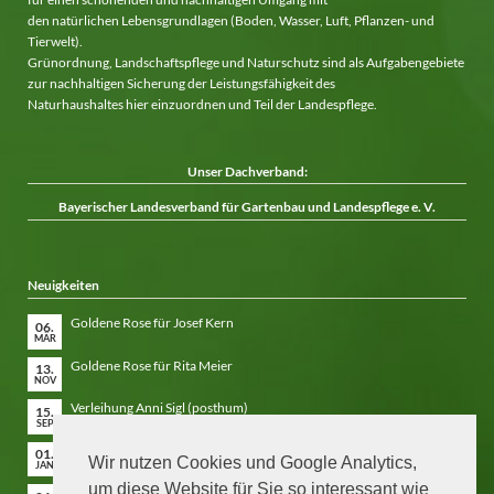
den natürlichen Lebensgrundlagen (Boden, Wasser, Luft, Pflanzen- und
Tierwelt).
Grünordnung, Landschaftspflege und Naturschutz sind als Aufgabengebiete
zur nachhaltigen Sicherung der Leistungsfähigkeit des
Naturhaushaltes hier einzuordnen und Teil der Landespflege.
Unser Dachverband:
Bayerischer Landesverband für Gartenbau und Landespflege e. V.
Neuigkeiten
Goldene Rose für Josef Kern
06.
MÄR
Goldene Rose für Rita Meier
13.
NOV
Verleihung Anni Sigl (posthum)
15.
SEP
Niederbayern blüht auf 2026 – Anmeldeformular
01.
Wir nutzen Cookies und Google Analytics,
JAN
um diese Website für Sie so interessant wie
Laudatio Hans Göding