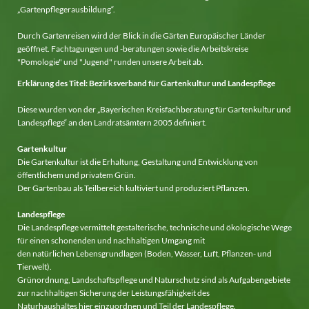
„Gartenpflegerausbildung“.
Durch Gartenreisen wird der Blick in die Gärten Europäischer Länder
geöffnet. Fachtagungen und -beratungen sowie die Arbeitskreise
"Pomologie" und "Jugend" runden unsere Arbeit ab.
Erklärung des Titel: Bezirksverband für Gartenkultur und Landespflege
Diese wurden von der „Bayerischen Kreisfachberatung für Gartenkultur und
Landespflege“ an den Landratsämtern 2005 definiert.
Gartenkultur
Die Gartenkultur ist die Erhaltung, Gestaltung und Entwicklung von
öffentlichem und privatem Grün.
Der Gartenbau als Teilbereich kultiviert und produziert Pflanzen.
Landespflege
Die Landespflege vermittelt gestalterische, technische und ökologische Wege
für einen schonenden und nachhaltigen Umgang mit
den natürlichen Lebensgrundlagen (Boden, Wasser, Luft, Pflanzen- und
Tierwelt).
Grünordnung, Landschaftspflege und Naturschutz sind als Aufgabengebiete
zur nachhaltigen Sicherung der Leistungsfähigkeit des
Naturhaushaltes hier einzuordnen und Teil der Landespflege.