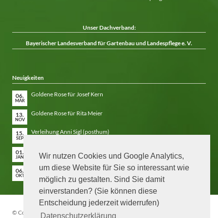
Unser Dachverband:
Bayerischer Landesverband für Gartenbau und Landespflege e. V.
Neuigkeiten
Goldene Rose für Josef Kern
06.
MÄR
Goldene Rose für Rita Meier
13.
NOV
Verleihung Anni Sigl (posthum)
15.
SEP
Niederbayern blüht auf 2026 – Anmeldeformular
01.
Wir nutzen Cookies und Google Analytics,
JAN
um diese Website für Sie so interessant wie
Laudatio Hans Göding
06.
OKT
möglich zu gestalten. Sind Sie damit
einverstanden? (Sie können diese
Entscheidung jederzeit widerrufen)
© Copyright 2026. Bezirksverband für Gartenkultur & Landespflege
Datenschutzerklärung