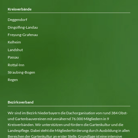
Kreisverbände
Deggendorf
Dingolfing-Landau
Freyung-Grafenau
Kelheim
Landshut
Passau
Rottal-Inn
Straubing-Bogen
Regen
Bezirksverband
Wir sind im Bezirk Niederbayern die Dachorganisation von rund 384 Obst-
und Gartenbauvereinen mit annähernd 76.000 Mitgliedern in 9
Kreisverbänden. Wir unterstützen und fördern die Gartenkultur und die
Landespflege. Dabei steht die Mitgliederförderung durch Ausbildung in allen
Bereichen der Gartenkultur an erster Stelle. Grundlage ist eine intensive