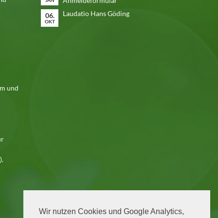
Anmeldeformular
JAN
Laudatio Hans Göding
06.
OKT
em und
ür
).
r
Wir nutzen Cookies und Google Analytics,