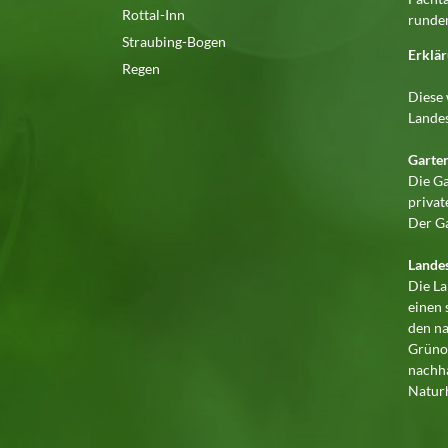
Rottal-Inn
runden
Straubing-Bogen
Erklär
Regen
Diese 
Landes
Garte
Die Ga
priva
Der Ga
Lande
Die La
einen
den na
Grünor
nachha
Naturh