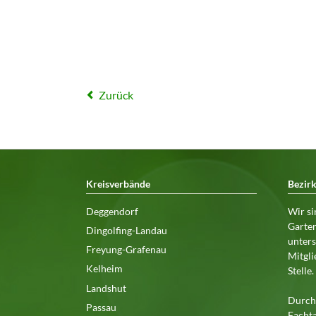
Zurück
Kreisverbände
Bezir
Deggendorf
Wir si
Garten
Dingolfing-Landau
unters
Freyung-Grafenau
Mitgli
Kelheim
Stelle
Landshut
Durch 
Passau
Fachta