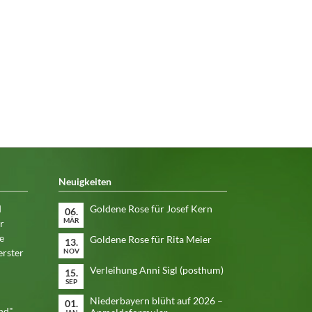
Neuigkeiten
d
Goldene Rose für Josef Kern
06.
MÄR
r
e
Goldene Rose für Rita Meier
13.
erster
NOV
Verleihung Anni Sigl (posthum)
15.
SEP
Niederbayern blüht auf 2026 –
01.
nd"