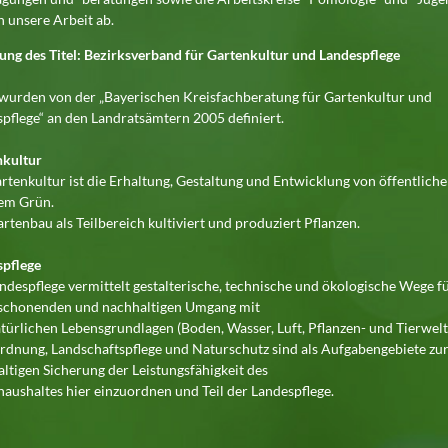
 unsere Arbeit ab.
ung des Titel: Bezirksverband für Gartenkultur und Landespflege
wurden von der „Bayerischen Kreisfachberatung für Gartenkultur und
pflege“ an den Landratsämtern 2005 definiert.
nkultur
rtenkultur ist die Erhaltung, Gestaltung und Entwicklung von öffentlich
tem Grün.
rtenbau als Teilbereich kultiviert und produziert Pflanzen.
spflege
ndespflege vermittelt gestalterische, technische und ökologische Wege f
 schonenden und nachhaltigen Umgang mit
türlichen Lebensgrundlagen (Boden, Wasser, Luft, Pflanzen- und Tierwelt
dnung, Landschaftspflege und Naturschutz sind als Aufgabengebiete zu
ltigen Sicherung der Leistungsfähigkeit des
aushaltes hier einzuordnen und Teil der Landespflege.