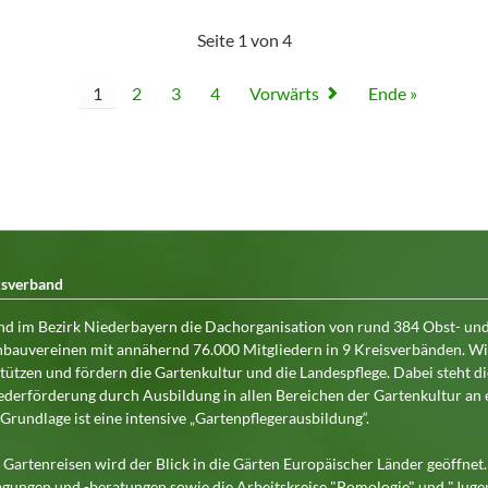
Seite 1 von 4
1
2
3
4
Vorwärts
Ende »
ksverband
nd im Bezirk Niederbayern die Dachorganisation von rund 384 Obst- un
bauvereinen mit annähernd 76.000 Mitgliedern in 9 Kreisverbänden. Wi
tützen und fördern die Gartenkultur und die Landespflege. Dabei steht di
ederförderung durch Ausbildung in allen Bereichen der Gartenkultur an 
. Grundlage ist eine intensive „Gartenpflegerausbildung“.
Gartenreisen wird der Blick in die Gärten Europäischer Länder geöffnet.
gungen und -beratungen sowie die Arbeitskreise "Pomologie" und "Juge