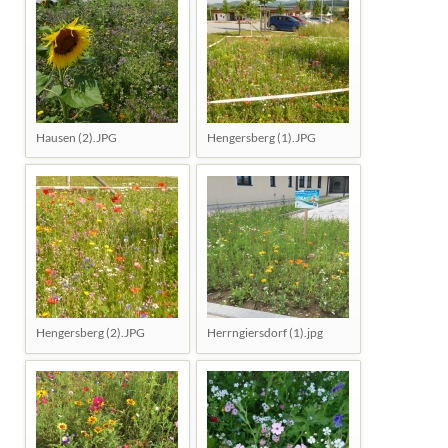
Hausen (2).JPG
Hengersberg (1).JPG
Hengersberg (2).JPG
Herrngiersdorf (1).jpg