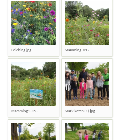
Loiching.jpg
Mamming.JPG
Mamming1.JPG
Marklkofen (1).jpg