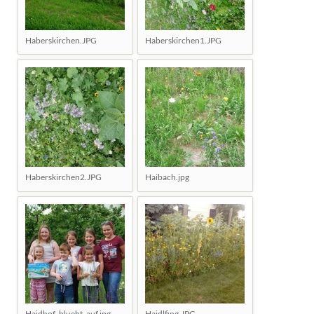
Haberskirchen.JPG
Haberskirchen1.JPG
Haberskirchen2.JPG
Haibach.jpg
Haidhof_blueht_auf.jpg
Haidlfing.JPG