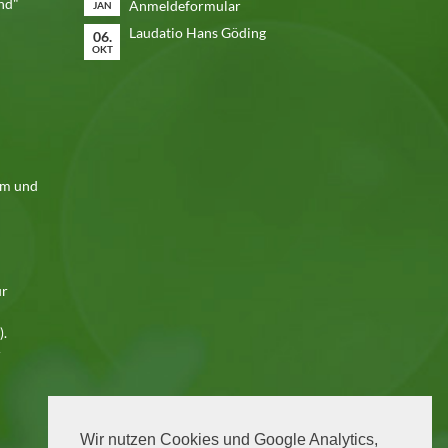
nd"
Anmeldeformular
JAN
Laudatio Hans Göding
06.
OKT
em und
ür
).
r
Wir nutzen Cookies und Google Analytics,