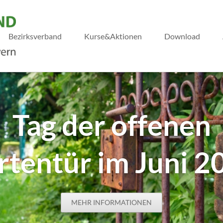
Bezirksverband
Kurse&Aktionen
Download
Tag der offenen
rtentür im Juni 2
MEHR INFORMATIONEN