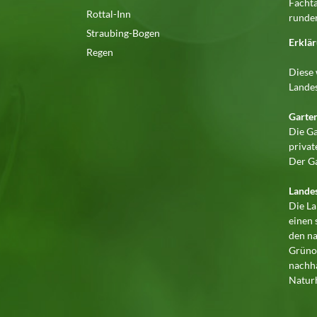
Fachta
Rottal-Inn
runden
Straubing-Bogen
Erklär
Regen
Diese 
Landes
Garte
Die Ga
priva
Der Ga
Lande
Die La
einen
den na
Grünor
nachha
Naturh