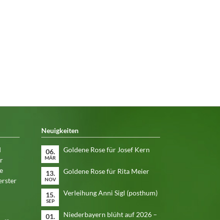
Neuigkeiten
d
Goldene Rose für Josef Kern
06.
MÄR
r
e
Goldene Rose für Rita Meier
13.
erster
NOV
Verleihung Anni Sigl (posthum)
15.
SEP
Niederbayern blüht auf 2026 –
01.