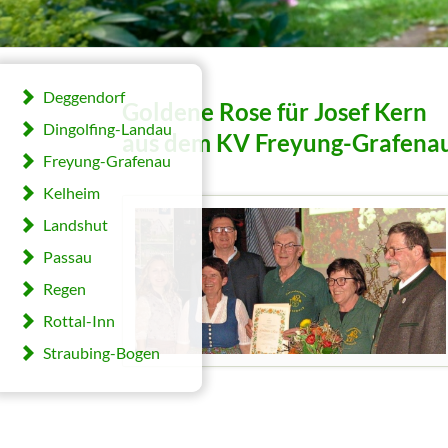
Deggendorf
Goldene Rose für Josef Kern
Dingolfing-Landau
aus dem KV Freyung-Grafena
Freyung-Grafenau
Kelheim
Landshut
Passau
Regen
Rottal-Inn
Straubing-Bogen