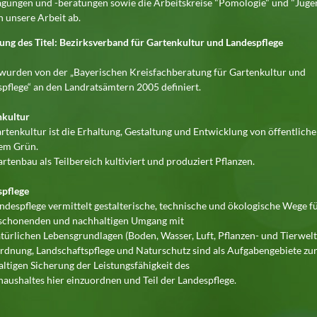
gungen und -beratungen sowie die Arbeitskreise "Pomologie" und "Juge
 unsere Arbeit ab.
ung des Titel: Bezirksverband für Gartenkultur und Landespflege
wurden von der „Bayerischen Kreisfachberatung für Gartenkultur und
pflege“ an den Landratsämtern 2005 definiert.
nkultur
rtenkultur ist die Erhaltung, Gestaltung und Entwicklung von öffentlich
tem Grün.
rtenbau als Teilbereich kultiviert und produziert Pflanzen.
spflege
ndespflege vermittelt gestalterische, technische und ökologische Wege f
 schonenden und nachhaltigen Umgang mit
türlichen Lebensgrundlagen (Boden, Wasser, Luft, Pflanzen- und Tierwelt
dnung, Landschaftspflege und Naturschutz sind als Aufgabengebiete zu
ltigen Sicherung der Leistungsfähigkeit des
aushaltes hier einzuordnen und Teil der Landespflege.