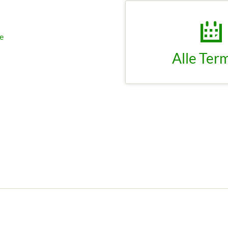
e
Alle kommenen Termine 
sowie unser Termin-Arc
TERMI