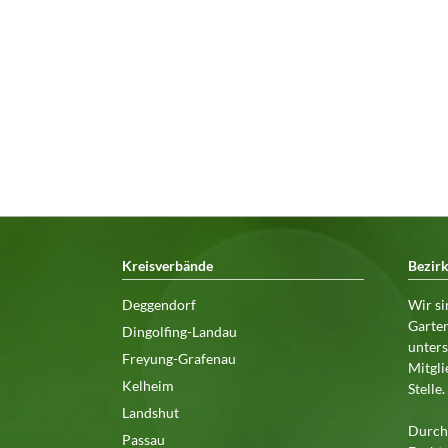
Kreisverbände
Bezir
Deggendorf
Wir si
Garten
Dingolfing-Landau
unters
Freyung-Grafenau
Mitgli
Kelheim
Stelle
Landshut
Durch 
Passau