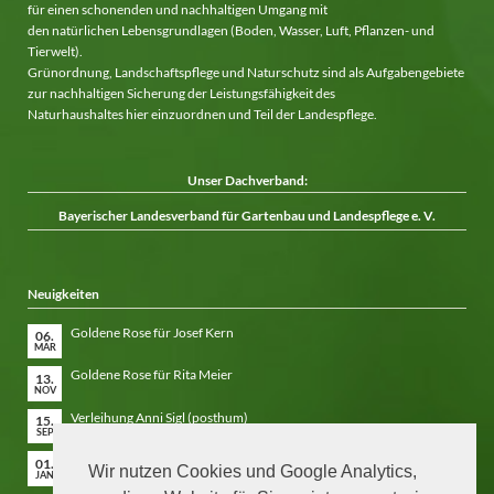
für einen schonenden und nachhaltigen Umgang mit
den natürlichen Lebensgrundlagen (Boden, Wasser, Luft, Pflanzen- und
Tierwelt).
Grünordnung, Landschaftspflege und Naturschutz sind als Aufgabengebiete
zur nachhaltigen Sicherung der Leistungsfähigkeit des
Naturhaushaltes hier einzuordnen und Teil der Landespflege.
Unser Dachverband:
Bayerischer Landesverband für Gartenbau und Landespflege e. V.
Neuigkeiten
Goldene Rose für Josef Kern
06.
MÄR
Goldene Rose für Rita Meier
13.
NOV
Verleihung Anni Sigl (posthum)
15.
SEP
Niederbayern blüht auf 2026 – Anmeldeformular
01.
Wir nutzen Cookies und Google Analytics,
JAN