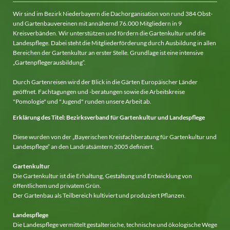
Wir sind im Bezirk Niederbayern die Dachorganisation von rund 384 Obst-
und Gartenbauvereinen mit annähernd 76.000 Mitgliedern in 9
Kreisverbänden. Wir unterstützen und fördern die Gartenkultur und die
Landespflege. Dabei steht die Mitgliederförderung durch Ausbildung in allen
Bereichen der Gartenkultur an erster Stelle. Grundlage ist eine intensive
„Gartenpflegerausbildung“.
Durch Gartenreisen wird der Blick in die Gärten Europäischer Länder
geöffnet. Fachtagungen und -beratungen sowie die Arbeitskreise
"Pomologie" und "Jugend" runden unsere Arbeit ab.
Erklärung des Titel: Bezirksverband für Gartenkultur und Landespflege
Diese wurden von der „Bayerischen Kreisfachberatung für Gartenkultur und
Landespflege“ an den Landratsämtern 2005 definiert.
Gartenkultur
Die Gartenkultur ist die Erhaltung, Gestaltung und Entwicklung von
öffentlichem und privatem Grün.
Der Gartenbau als Teilbereich kultiviert und produziert Pflanzen.
Landespflege
Die Landespflege vermittelt gestalterische, technische und ökologische Wege